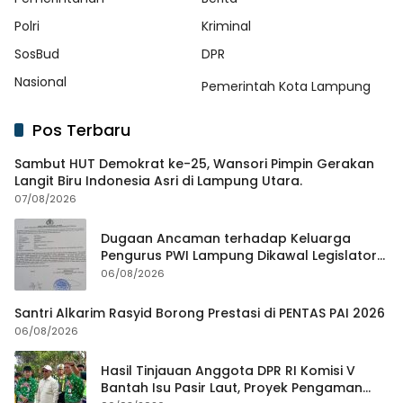
Polri
Kriminal
SosBud
DPR
Nasional
Pemerintah Kota Lampung
Pos Terbaru
Sambut HUT Demokrat ke-25, Wansori Pimpin Gerakan
Langit Biru Indonesia Asri di Lampung Utara.
07/08/2026
Dugaan Ancaman terhadap Keluarga
Pengurus PWI Lampung Dikawal Legislator
dan Jurnalis
06/08/2026
Santri Alkarim Rasyid Borong Prestasi di PENTAS PAI 2026
06/08/2026
Hasil Tinjauan Anggota DPR RI Komisi V
Bantah Isu Pasir Laut, Proyek Pengaman