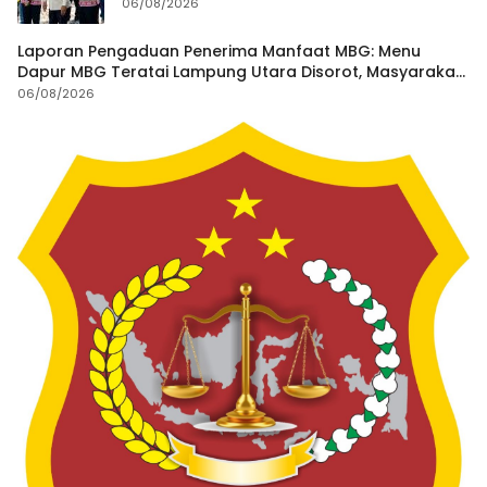
Pantai Mandiri Sejati Dipastikan Sesuai
06/08/2026
Spesifikasi
Laporan Pengaduan Penerima Manfaat MBG: Menu
Dapur MBG Teratai Lampung Utara Disorot, Masyarakat
Minta Satgas Lakukan Investigasi
06/08/2026