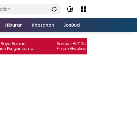
Hiburan
Khazanah
SosBud
rikan
Sambut HUT Demokrat ke-25, Wansori
engancaman
Pimpin Gerakan Langit Biru Indonesia Asri
poran ke
di Lampung Utara.