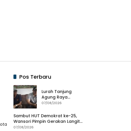
Pos Terbaru
Lurah Tanjung
Agung Raya
Berikan Klarifikasi
07/08/2026
Terkait Dugaan
Pengancaman
Sambut HUT Demokrat ke-25,
Antar Warga Yang
Wansori Pimpin Gerakan Langit
Kota
Berujung Laporan
Biru Indonesia Asri di Lampung
07/08/2026
ke Polisi