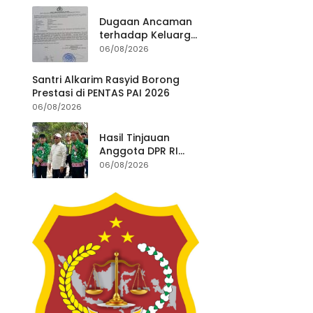
Utara.
Dugaan Ancaman
terhadap Keluarga
Pengurus PWI
06/08/2026
Lampung Dikawal
Legislator dan
Santri Alkarim Rasyid Borong
Jurnalis
Prestasi di PENTAS PAI 2026
06/08/2026
Hasil Tinjauan
Anggota DPR RI
Komisi V Bantah Isu
06/08/2026
Pasir Laut, Proyek
Pengaman Pantai
Mandiri Sejati
Dipastikan Sesuai
Spesifikasi