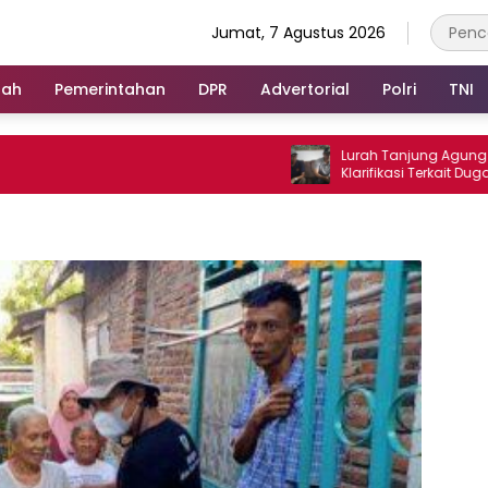
Jumat, 7 Agustus 2026
rah
Pemerintahan
DPR
Advertorial
Polri
TNI
Lurah Tanjung Agung Raya Be
Klarifikasi Terkait Dugaan P
Antar Warga Yang Berujung La
Polisi