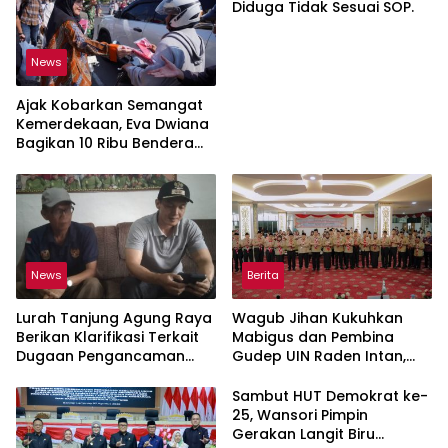
Diduga Tidak Sesuai SOP.
News
Ajak Kobarkan Semangat
Kemerdekaan, Eva Dwiana
Bagikan 10 Ribu Bendera
Merah Putih ke Warga
News
Berita
Lurah Tanjung Agung Raya
Wagub Jihan Kukuhkan
Berikan Klarifikasi Terkait
Mabigus dan Pembina
Dugaan Pengancaman
Gudep UIN Raden Intan,
Antar Warga Yang
Dorong Penguatan
Berujung Laporan ke Polisi
Karakter Generasi Muda
Sambut HUT Demokrat ke-
25, Wansori Pimpin
Gerakan Langit Biru