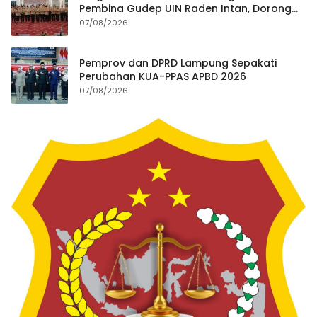
Pembina Gudep UIN Raden Intan, Dorong
Penguatan Karakter Generasi Muda
07/08/2026
Pemprov dan DPRD Lampung Sepakati
Perubahan KUA-PPAS APBD 2026
07/08/2026