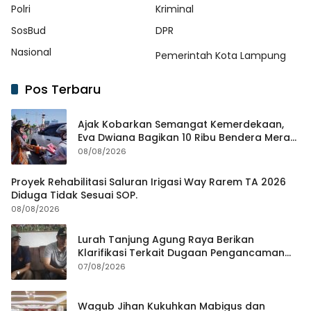
Polri
Kriminal
SosBud
DPR
Nasional
Pemerintah Kota Lampung
Pos Terbaru
Ajak Kobarkan Semangat Kemerdekaan,
Eva Dwiana Bagikan 10 Ribu Bendera Merah
Putih ke Warga
08/08/2026
Proyek Rehabilitasi Saluran Irigasi Way Rarem TA 2026
Diduga Tidak Sesuai SOP.
08/08/2026
Lurah Tanjung Agung Raya Berikan
Klarifikasi Terkait Dugaan Pengancaman
Antar Warga Yang Berujung Laporan ke
07/08/2026
Polisi
Wagub Jihan Kukuhkan Mabigus dan