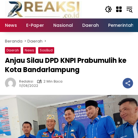
Langsung
ke
konten
News
E-Paper
Nasional
Daerah
Pemerintaha
Beranda
Daerah
Daerah
News
SosBud
Anjau Silau DPD KNPI Prabumulih ke
Kota Bandarlampung
Redaksi
2 Min Baca
11/08/2022