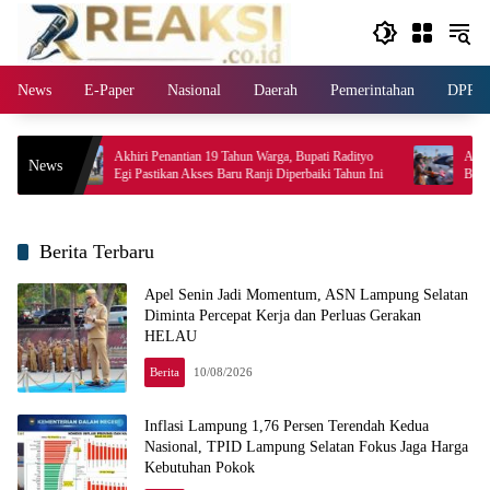
Langsung
ke
konten
News
E-Paper
Nasional
Daerah
Pemerintahan
DPR
iri Penantian 19 Tahun Warga, Bupati Radityo
Ajak Kobarkan Semangat Ke
News
 Pastikan Akses Baru Ranji Diperbaiki Tahun Ini
Bagikan 10 Ribu Bendera Mer
Berita Terbaru
Apel Senin Jadi Momentum, ASN Lampung Selatan
Diminta Percepat Kerja dan Perluas Gerakan
HELAU
Berita
10/08/2026
Inflasi Lampung 1,76 Persen Terendah Kedua
Nasional, TPID Lampung Selatan Fokus Jaga Harga
Kebutuhan Pokok