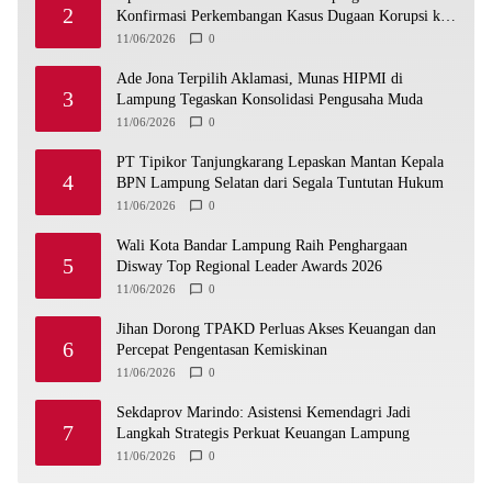
2
Konfirmasi Perkembangan Kasus Dugaan Korupsi ke
Polres Lampung Utara
11/06/2026
0
Ade Jona Terpilih Aklamasi, Munas HIPMI di
3
Lampung Tegaskan Konsolidasi Pengusaha Muda
11/06/2026
0
PT Tipikor Tanjungkarang Lepaskan Mantan Kepala
4
BPN Lampung Selatan dari Segala Tuntutan Hukum
11/06/2026
0
Wali Kota Bandar Lampung Raih Penghargaan
5
Disway Top Regional Leader Awards 2026
11/06/2026
0
Jihan Dorong TPAKD Perluas Akses Keuangan dan
6
Percepat Pengentasan Kemiskinan
11/06/2026
0
Sekdaprov Marindo: Asistensi Kemendagri Jadi
7
Langkah Strategis Perkuat Keuangan Lampung
11/06/2026
0