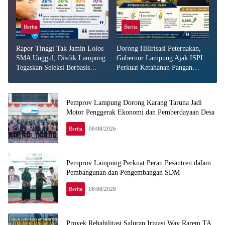
Berita
Berita
Rapor Tinggi Tak Jamin Lolos
Dorong Hilirisasi Peternakan,
SMA Unggul, Disdik Lampung
Gubernur Lampung Ajak ISPI
Tegaskan Seleksi Berbasis
Perkuat Ketahanan Pangan
Empat Komponen
Daerah
Pemprov Lampung Dorong Karang Taruna Jadi
Motor Penggerak Ekonomi dan Pemberdayaan Desa
Berita
08/08/2026
Pemprov Lampung Perkuat Peran Pesantren dalam
Pembangunan dan Pengembangan SDM
Berita
08/08/2026
Proyek Rehabilitasi Saluran Irigasi Way Rarem TA