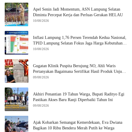
Apel Senin Jadi Momentum, ASN Lampung Selatan
Diminta Percepat Kerja dan Perluas Gerakan HELAU
10/08/2026
Inflasi Lampung 1,76 Persen Terendah Kedua Nasional,
TPID Lampung Selatan Fokus Jaga Harga Kebutuhan
Pokok
10/08/2026
Gugatan Klinik Puspita Berujung NO, Ahli Waris
Pertanyakan Bagaimana Sertifikat Hasil Produk Unjuk
Rasa Jadi Agunan Bank
09/08/2026
Akhiri Penantian 19 Tahun Warga, Bupati Radityo Egi
Pastikan Akses Baru Ranji Diperbaiki Tahun Ini
09/08/2026
Ajak Kobarkan Semangat Kemerdekaan, Eva Dwiana
Bagikan 10 Ribu Bendera Merah Putih ke Warga